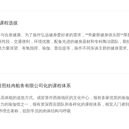
课程选拔
与合座健康。为了振作弘远健身爱好者的需求，**帝豪斯健身俱乐部**
枢性段，交通便利，环境优雅，配备先进的健身器材和专科陶冶团队，勤
括力量张望、有氧指挥、瑜伽、普拉提等，振作不同东谈主群的健身需求
日照桂冉船务有限公司化的课程体系
高体能的遑急方式。成皆算作西南地区的文化中心，领有多家优质的瑜伽培
是当地颇具影响力的瑜伽馆之一，领有资深西宾团队和各样化的课程体系，相宜入
统的涵养理念著称，驻防学员的肉体结构与呼吸