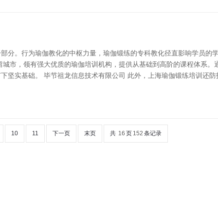
一部分。行为瑜伽教化的中枢力量，瑜伽锻练的专科教化径直影响学员的
留城市，领有强大优质的瑜伽培训机构，提供从基础到高阶的课程体系。
下坚实基础。 毕节祖龙信息技术有限公司 此外，上海瑜伽锻练培训还防
10
11
下一页
末页
共
16
页
152
条记录