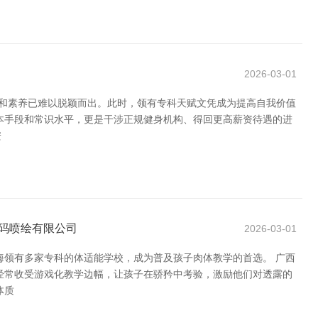
2026-03-01
怀和素养已难以脱颖而出。此时，领有专科天赋文凭成为提高自我价值
基本手段和常识水平，更是干涉正规健身机构、得回更高薪资待遇的进
安
数码喷绘有限公司
2026-03-01
海领有多家专科的体适能学校，成为普及孩子肉体教学的首选。 广西
经常收受游戏化教学边幅，让孩子在骄矜中考验，激励他们对透露的
体质