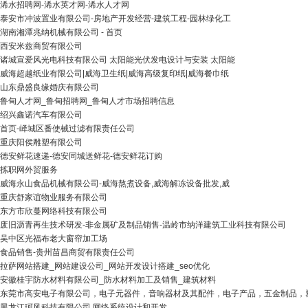
浠水招聘网-浠水英才网-浠水人才网
泰安市冲波置业有限公司-房地产开发经营-建筑工程-园林绿化工
湖南湘潭兆纳机械有限公司 - 首页
西安米兹商贸有限公司
诸城宣爱风光电科技有限公司 太阳能光伏发电设计与安装 太阳能
威海超越纸业有限公司|威海卫生纸|威海高级复印纸|威海餐巾纸
山东鼎盛良缘婚庆有限公司
鲁甸人才网_鲁甸招聘网_鲁甸人才市场招聘信息
绍兴鑫诺汽车有限公司
首页-峄城区番使械过滤有限责任公司
重庆阳侯雕塑有限公司
德安鲜花速递-德安同城送鲜花-德安鲜花订购
拣职网外贸服务
威海永山食品机械有限公司-威海熬煮设备,威海解冻设备批发,威
重庆舒家谊物业服务有限公司
东方市欣蔓网络科技有限公司
废旧沥青再生技术研发-非金属矿及制品销售-温岭市纳洋建筑工业科技有限公司
吴中区光福布老大窗帘加工场
食品销售-贵州苗昌商贸有限责任公司
拉萨网站搭建_网站建设公司_网站开发设计搭建_seo优化
安徽桂宇防水材料有限公司_防水材料加工及销售_建筑材料
东莞市高安电子有限公司，电子元器件，音响器材及其配件，电子产品，五金制品，
黑龙江珂风科技有限公司 网络系统设计和开发