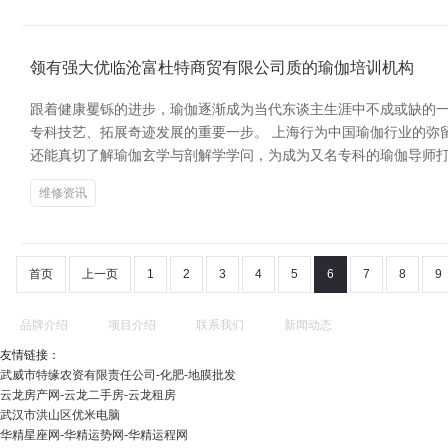
领有强大优临沧富杜特商贸有限公司质的瑜伽培训机构
跟着健康矍铄的进步，瑜伽逐渐成为当代东谈主生涯中不成或缺的
专科技艺、拓展奇迹发展的重要一步。 上海行为中国瑜伽行业的弥
还能真切了解瑜伽玄学与剖解学学问，为成为又名专科的瑜伽导师打
维修资讯
首页
上一页
1
2
3
4
5
6
7
8
9
品牌介绍
项目介绍
联系我们
新闻动态
友情链接：
武威市特缘农资有限责任公司-化肥-地膜批发
云龙房产网-云龙二手房-云龙租房
武汉市洪山区优米电脑
华精星座网-华精运势网-华精运程网