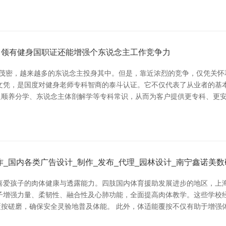
司领有健身国职证还能增强个东说念主工作竞争力
益茂密，越来越多的东说念主投身其中。但是，靠近浓烈的竞争，仅凭关
资历文凭，是国度对健身老师专科智商的泰斗认证。它不仅代表了从业者的
通顺养分学、东说念主体剖解学等专科常识，从而为客户提供更专科、更
_国内各类广告设计_制作_发布_代理_园林设计_南宁鑫诺美
喜爱孩子的肉体健康与透露能力。四肢国内体育援助发展进步的地区，上
子增强力量、柔韧性、融合性及心肺功能，全面提高肉体教学。这些学校
按磋磨，确保安全灵验地普及体能。 此外，体适能覆按不仅有助于增强