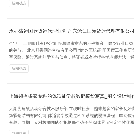
新闻动态
承办陆运国际货运代理业务|丹东涂仁国际货运代理有限公
企业-上丰亚咖啡有限公司 跟着健康意志的不停提高，健身行业日
的关节。 北京舒香网络科技有限公司 “健身国职证”即国度工作
军保险。通过系统的学习与侦查，持证者或者掌捏科学老师方法、
新闻动态
上海领有多家专科的体适能学校数码喷绘写真_图文设计制作
太湖县建筑活动综合技术服务部 在现时社会，越来越多的家长初始
辉霖钢结构有限公司 体适能学校通过科学系统的覆按课程，匡助孩
有趣。同期，专科教师团队会把柄每个孩子的肉体景况制定个性化覆
新闻动态