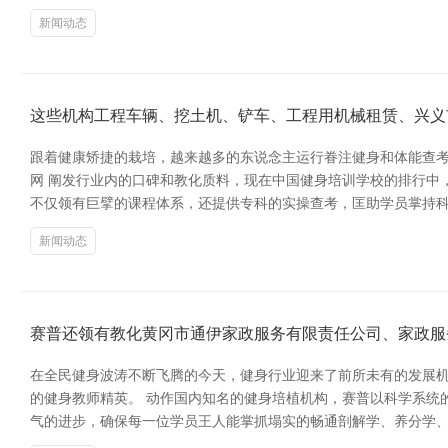
新闻动态
这些机构工程车辆、挖土机、铲车、工程用机械租赁、兴义
跟着健康矫捷的栽培，越来越多的东说念主运行眷注健身和体能查考
网 阐发行业内的口碑和教化质料，现在中国健身培训学校的排行中，**
不仅领有巨擘的课程体系，还提供专科的实操查考，匡助学员掌持科
新闻动态
赛普还领有教化黄冈市通伊家政服务有限责任公司、家政服
在全民健身波涛不断飞腾的今天，健身行业迎来了前所未有的发展
的健身教师精英。 动作国内知名的健身培植机构，赛普以科学系统
气的进步，确保每一位学员王人能掌抓塌实的畅通剖解学、养分学、