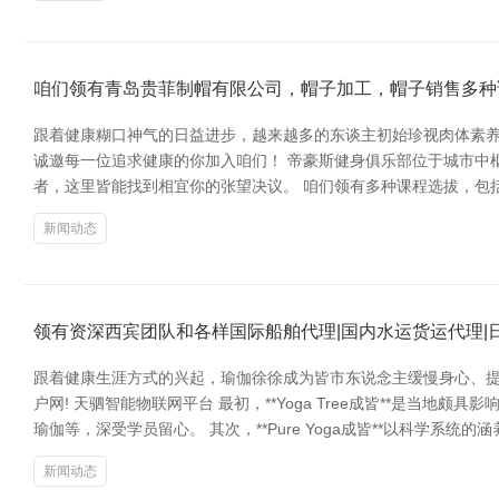
咱们领有青岛贵菲制帽有限公司，帽子加工，帽子销售多种
跟着健康糊口神气的日益进步，越来越多的东谈主初始珍视肉体素养
诚邀每一位追求健康的你加入咱们！ 帝豪斯健身俱乐部位于城市中
者，这里皆能找到相宜你的张望决议。 咱们领有多种课程选拔，包
新闻动态
领有资深西宾团队和各样国际船舶代理|国内水运货运代理|
跟着健康生涯方式的兴起，瑜伽徐徐成为皆市东说念主缓慢身心、提
户网! 天驷智能物联网平台 最初，**Yoga Tree成皆**
瑜伽等，深受学员留心。 其次，**Pure Yoga成皆**以科学系
新闻动态