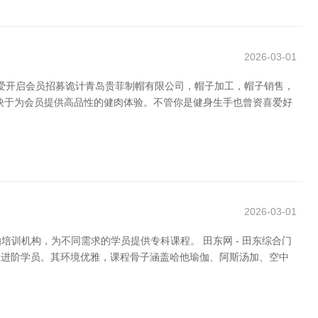
2026-03-01
厚爱开启会员招募诡计青岛贵菲制帽有限公司，帽子加工，帽子销售，
快于为会员提供高品性的健肉体验。不管你是健身生手也曾资喜爱好
。
2026-03-01
训机构，为不同需求的学员提供专科课程。 田东网 - 田东综合门
门者到进阶学员。其环境优雅，课程骨子涵盖哈他瑜伽、阿斯汤加、空中