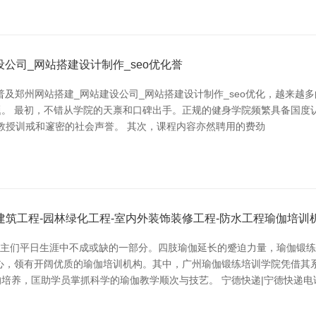
公司_网站搭建设计制作_seo优化誉
的普及郑州网站搭建_网站建设公司_网站搭建设计制作_seo优化，越来
。 最初，不错从学院的天禀和口碑出手。正规的健身学院频繁具备国度
的教授训戒和邃密的社会声誉。 其次，课程内容亦然聘用的费劲
建筑工程-园林绿化工程-室内外装饰装修工程-防水工程瑜伽培训
念主们平日生涯中不成或缺的一部分。四肢瑜伽延长的蹙迫力量，瑜伽锻
心，领有开阔优质的瑜伽培训机构。其中，广州瑜伽锻练培训学院凭借其
培养，匡助学员掌抓科学的瑜伽教学顺次与技艺。 宁德快递|宁德快递电