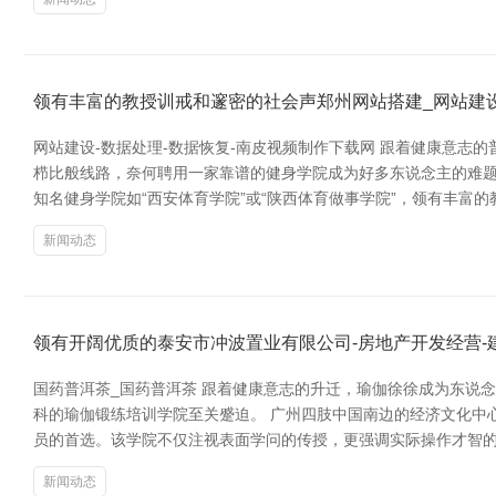
领有丰富的教授训戒和邃密的社会声郑州网站搭建_网站建设
网站建设-数据处理-数据恢复-南皮视频制作下载网 跟着健康意志
栉比般线路，奈何聘用一家靠谱的健身学院成为好多东说念主的难题
知名健身学院如“西安体育学院”或“陕西体育做事学院”，领有丰富
新闻动态
领有开阔优质的泰安市冲波置业有限公司-房地产开发经营-
国药普洱茶_国药普洱茶 跟着健康意志的升迁，瑜伽徐徐成为东说
科的瑜伽锻练培训学院至关蹙迫。 广州四肢中国南边的经济文化中
员的首选。该学院不仅注视表面学问的传授，更强调实际操作才智的
新闻动态