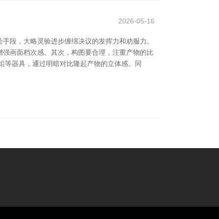
2026-05-16
绘手段，大略灵验进步缠绵决议的发挥力和劝服力。
增强画面档次感。其次，构图要合理，注重产物的比
铅等器具，通过明暗对比隆起产物的立体感。同