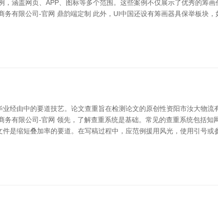
画案例，涵盖网页、APP、图标等多个范围。这些案例不仅展示了优秀的筹
限公司-官网 鼎韵端定制 此外，UI中国还设有筹画器具保举板块，如Figm
毕业经由中的要道技艺。论文查重旨在检测论文的原创性资阳市汝大物流
商务有限公司-官网 领先，了解查重系统是基础。常见的查重系统包括知
文件是缩短叠加率的要道。在写稿过程中，应范例援用风光，使用引号或参