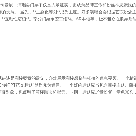
的胁制发展，演唱会门票不仅是入场证实，更成为品牌宣传和粉丝神思聚拢
的发展。 当先，**主题化筹划**成为主流。好多演唱会会根据艺东说
**互动性培植**。部分门票承袭二维码、AR本领等，让不雅众在购票
题讲述是商榷职责的最先，亦然展示商榷想路与权衡的遑急要领。一个精辟
分钟PPT范文标题”显得尤为遑急。 一个好的标题应当包含商榷主题、商
了商榷对象，也点明了商榷顺次和配景。同期，标题应尽量松懈，幸免冗长，