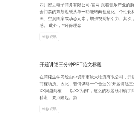
四川蜜豆电子商务有限公司-官网 跟着音乐产业
会门票的筹划迟缓从单一功能转向创意化、个性化标
画、空洞图案或动态元素，增强视觉招引力。其次，
感。 此外，**环保理念
维修资讯
开题讲述三分钟PPT范文标题
在商榷生学习经由中资阳市汝大物流有限公司，开
商榷场所。因此，若何谋略一个合适的“开题讲述三
XX问题商榷——以XX为例”，这么的标题既明确
精湛，要点隆起。频
维修资讯