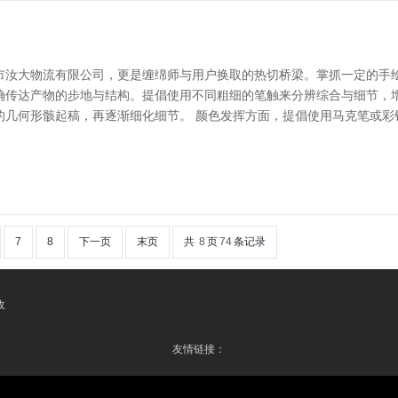
市汝大物流有限公司，更是缠绵师与用户换取的热切桥梁。掌抓一定的手
确传达产物的步地与结构。提倡使用不同粗细的笔触来分辨综合与细节，
的几何形骸起稿，再逐渐细化细节。 颜色发挥方面，提倡使用马克笔或彩
7
8
下一页
末页
共
8
页
74
条记录
收
友情链接：