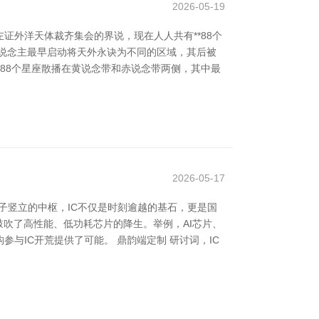
2026-05-19
外洋天体裁齐集会的界说，现在人人共有**88个
东说念主最早启动将天外永诀为不同的区域，其后被
这88个星座散播在黄说念带和赤说念带两侧，其中最
2026-05-17
子竖立的中枢，IC不仅是时刻逾越的基石，更是国
鼓吹了高性能、低功耗芯片的降生。举例，AI芯片、
IC开荒提供了可能。 鼎韵端定制 研讨词，IC