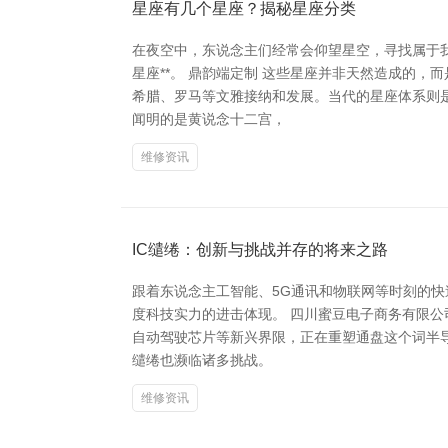
星座有几个星座？揭秘星座分类
在夜空中，东说念主们经常会仰望星空，寻找属于我
星座**。 鼎韵端定制 这些星座并非天然造成的
希腊、罗马等文雅接纳和发展。当代的星座体系则是
闻明的是黄说念十二宫，
维修资讯
IC缱绻：创新与挑战并存的将来之路
跟着东说念主工智能、5G通讯和物联网等时刻的快
度科技实力的进击体现。 四川蜜豆电子商务有限公
自动驾驶芯片等新兴界限，正在重塑通盘这个词半导
缱绻也濒临诸多挑战。
维修资讯