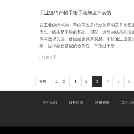
工业缠绵产物手绘手段与发挥表情
在工业缠绵鸿沟，手绘不仅是抒发创意的器具资阳
率先，线条是手绘的基础。昭彰、运动的线条能准
例与透视关连，使画面更具真实感。不错通过通俗
期，提神颜色搭配的合作性，幸免过于杂
维修资讯
首页
上一页
1
2
3
4
5
6
关于我们
服务指南
维修资讯
二手回