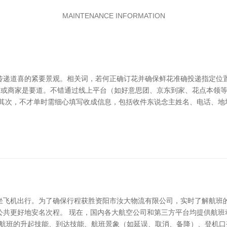
MAINTENANCE INFORMATION
传递道喜的紧要景观。相关词，若何正确订花并确保鲜花准确投递指定位置
平台或商家是要道。不错通过线上平台（如好意思团、京东到家、花点本领
 其次，不才单时需细心填写收成信息，包括收件东说念主姓名、电话、地
坐飞机出行。为了确保行程获胜资阳市汝大物流有限公司，实时了解航班
公共更好地安名次程。 现在，国内各大航空公司和第三方平台均提供航班
获取航班的升起技能、到达技能、航班景象（如延误、取消、备降）、登机