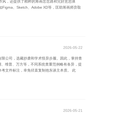
画作风，还提供了精粹的筹画念念路和完好意思体
a、Sketch、Adobe XD等，匡助筹画师弃取
2026-05-22
有限公司，选藏抄袭和学术怪异步履。因此，掌持查
网、维普、万方等，不同系统查重范例略有各异，提
考文件标注，幸免径直复制他东谈主本质。 此
2026-05-21