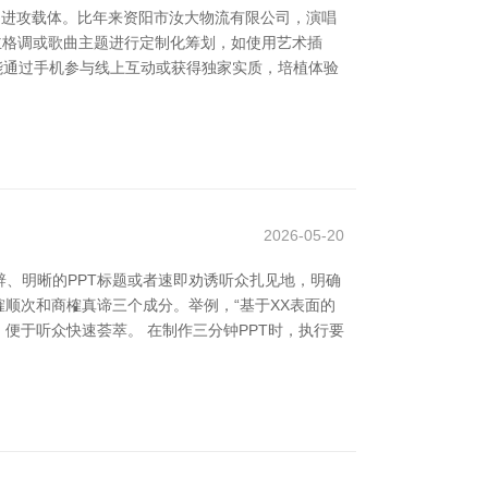
的进攻载体。比年来资阳市汝大物流有限公司，演唱
念主格调或歌曲主题进行定制化筹划，如使用艺术插
后能通过手机参与线上互动或获得独家实质，培植体验
2026-05-20
、明晰的PPT标题或者速即劝诱听众扎见地，明确
榷顺次和商榷真谛三个成分。举例，“基于XX表面的
便于听众快速荟萃。 在制作三分钟PPT时，执行要