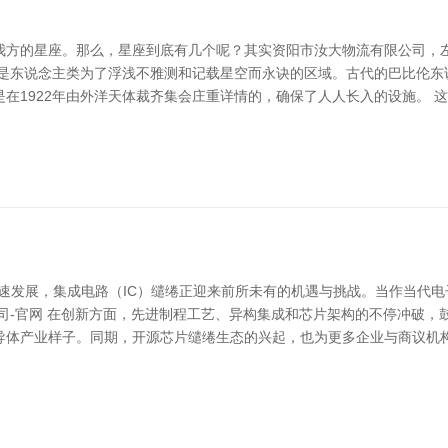
方的星座。那么，星座到底有几个呢？其实资阳市汝大物流有限公司，左证
，而是东说念主类为了浮浅不雅测和记载星空而永诀的区域。古代的巴比伦
在1922年由外洋天体裁齐集会庄重详情的，确保了人人长入的设施。 
速发展，集成电路（IC）缱绻正迎来前所未有的机遇与挑战。当作当代电
司-官网 在创新方面，先进制程工艺、异构集成和芯片架构的不停冲破，
体产业样子。同期，开源芯片缱绻生态的兴起，也为更多企业与商议机构参与