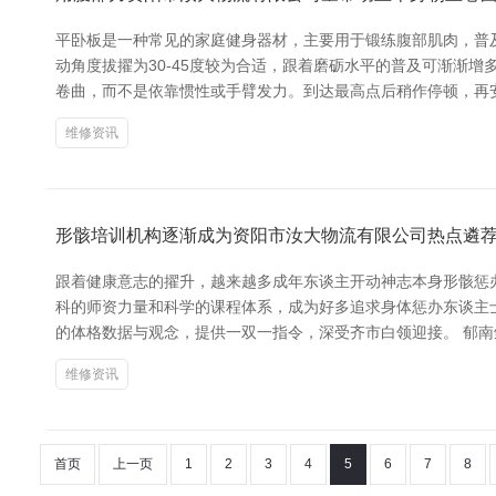
平卧板是一种常见的家庭健身器材，主要用于锻练腹部肌肉，普
动角度拔擢为30-45度较为合适，跟着磨砺水平的普及可渐渐
卷曲，而不是依靠惯性或手臂发力。到达最高点后稍作停顿，再
维修资讯
形骸培训机构逐渐成为资阳市汝大物流有限公司热点遴
跟着健康意志的擢升，越来越多成年东谈主开动神志本身形骸惩办
科的师资力量和科学的课程体系，成为好多追求身体惩办东谈主士
的体格数据与观念，提供一双一指令，深受齐市白领迎接。 郁南
维修资讯
首页
上一页
1
2
3
4
5
6
7
8