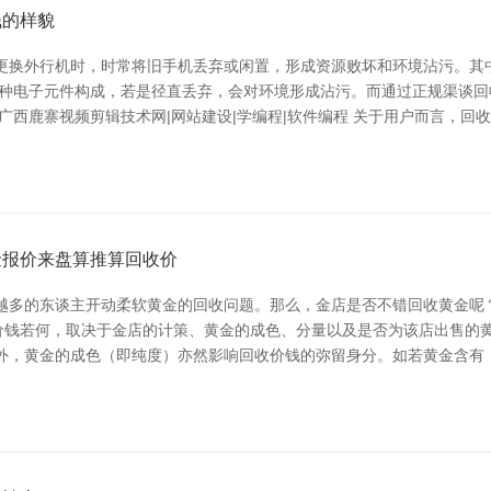
钱的样貌
更换外行机时，时常将旧手机丢弃或闲置，形成资源败坏和环境沾污。其
多种电子元件构成，若是径直丢弃，会对环境形成沾污。而通过正规渠谈
西鹿寨视频剪辑技术网|网站建设|学编程|软件编程 关于用户而言，回
金报价来盘算推算回收价
多的东谈主开动柔软黄金的回收问题。那么，金店是否不错回收黄金呢？ 广
价钱若何，取决于金店的计策、黄金的成色、分量以及是否为该店出售的
外，黄金的成色（即纯度）亦然影响回收价钱的弥留身分。如若黄金含有