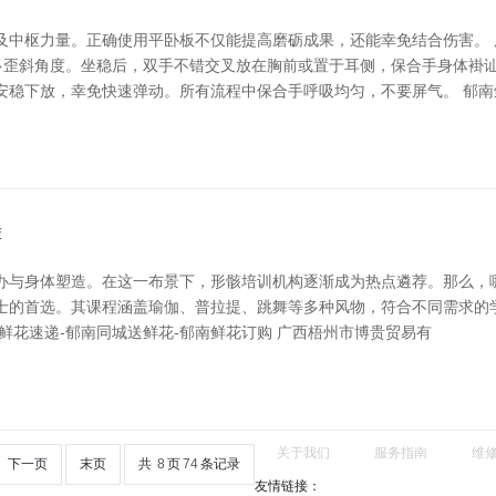
及中枢力量。正确使用平卧板不仅能提高磨砺成果，还能幸免结合伤害。 
增多歪斜角度。坐稳后，双手不错交叉放在胸前或置于耳侧，保合手身体褂
安稳下放，幸免快速弹动。所有流程中保合手呼吸均匀，不要屏气。 郁南
荐
与身体塑造。在这一布景下，形骸培训机构逐渐成为热点遴荐。那么，哪些
的首选。其课程涵盖瑜伽、普拉提、跳舞等多种风物，符合不同需求的学员
鲜花速递-郁南同城送鲜花-郁南鲜花订购 广西梧州市博贵贸易有
关于我们
服务指南
维
下一页
末页
共
8
页
74
条记录
友情链接：