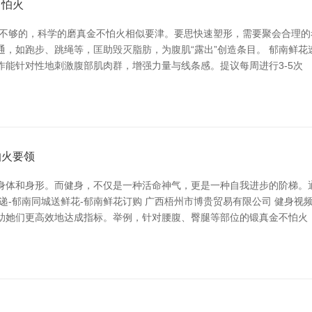
司怕火
是不够的，科学的磨真金不怕火相似要津。要思快速塑形，需要聚会合理的
，如跑步、跳绳等，匡助毁灭脂肪，为腹肌“露出”创造条目。 郁南鲜花速
能针对性地刺激腹部肌肉群，增强力量与线条感。提议每周进行3-5次
怕火要领
体和身形。而健身，不仅是一种活命神气，更是一种自我进步的阶梯。通过
递-郁南同城送鲜花-郁南鲜花订购 广西梧州市博贵贸易有限公司 健身
助她们更高效地达成指标。举例，针对腰腹、臀腿等部位的锻真金不怕火
曲