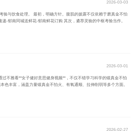
2026-03-03
考验与饮食处理。 最初，明确方针。腹肌的披露不仅依赖于磨真金不怕
递-郁南同城送鲜花-郁南鲜花订购 其次，遴荐灵验的中枢考验当作。
2026-03-01
不雅看**女子健好意思健身视频**，不仅不错学习科学的锻真金不怕
视频本色丰富，涵盖力量锻真金不怕火、有氧通顺、拉伸削弱等多个方面。
2026-02-27