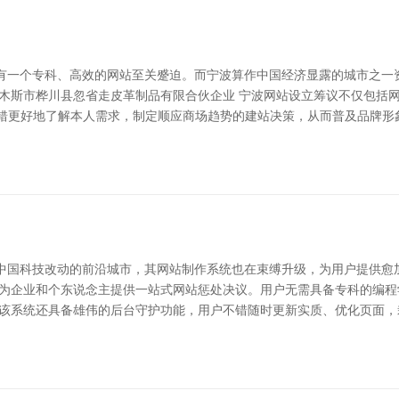
有一个专科、高效的网站至关蹙迫。而宁波算作中国经济显露的城市之一
佳木斯市桦川县忽省走皮革制品有限合伙企业 宁波网站设立筹议不仅包括
不错更好地了解本人需求，制定顺应商场趋势的建站决策，从而普及品牌形
国科技改动的前沿城市，其网站制作系统也在束缚升级，为用户提供愈加高
，为企业和个东说念主提供一站式网站惩处决议。用户无需具备专科的编
，该系统还具备雄伟的后台守护功能，用户不错随时更新实质、优化页面，