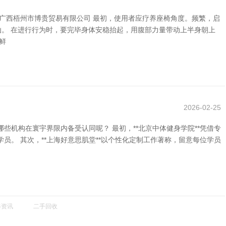
广西梧州市博贵贸易有限公司 最初，使用者应疗养座椅角度。频繁，启
讪。 在进行行为时，要完毕身体安稳抬起，用腹部力量带动上半身朝上
鲜
2026-02-25
机构在寰宇界限内备受认同呢？ 最初，**北京中体健身学院**凭借专
。 其次，**上海好意思肌堂**以个性化定制工作著称，留意每位学员
修资讯
二手回收