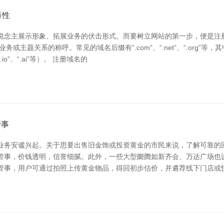
科性
说念主展示形象、拓展业务的伏击形式。而要树立网站的第一步，便是注册
主题关系的称呼。常见的域名后缀有“.com”、“.net”、“.org”等
”、“.ai”等）。 注册域名的
管事
业务安谧兴起。关于思要出售旧金饰或投资黄金的市民来说，了解可靠的
管事，价钱透明，信誉细腻。此外，一些大型阛阓如新齐会、万达广场也
管事，用户可通过拍照上传黄金物品，得回初步估价，并遴荐线下门店或