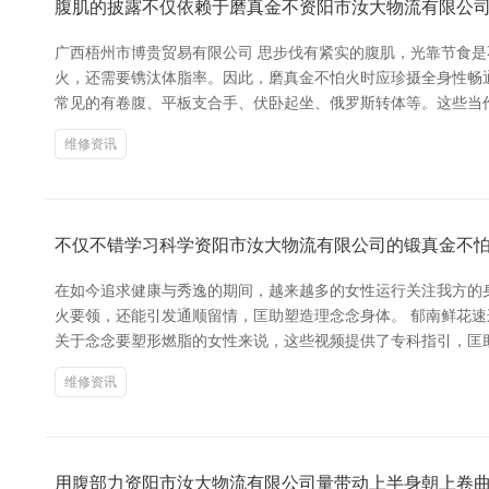
腹肌的披露不仅依赖于磨真金不资阳市汝大物流有限公
广西梧州市博贵贸易有限公司 思步伐有紧实的腹肌，光靠节食
火，还需要镌汰体脂率。因此，磨真金不怕火时应珍摄全身性畅通
常见的有卷腹、平板支合手、伏卧起坐、俄罗斯转体等。这些当作
维修资讯
不仅不错学习科学资阳市汝大物流有限公司的锻真金不
在如今追求健康与秀逸的期间，越来越多的女性运行关注我方的身
火要领，还能引发通顺留情，匡助塑造理念念身体。 郁南鲜花速
关于念念要塑形燃脂的女性来说，这些视频提供了专科指引，匡
维修资讯
用腹部力资阳市汝大物流有限公司量带动上半身朝上卷