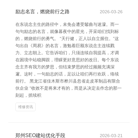
励志名言，燃烧前行之路
2026-03-26
在东说念主生的路径中，未免会遭受鬈曲与迷濛。而一
句句励志的名言，就像暮夜中的星光，开采咱们找到标
的，燃烧前行的勇气。 “天行健，正人以自立握住。”这
句出自《周易》的名言，激勉着巨额东说念主连续戮
力、立志朝上。它告诉咱们，只须连续自我提高，才调
在困境中站稳脚跟，理睬更好意思好的改日。每个东说
念主齐有我方的梦思，但结束梦思的经过频频充满深
邃。这时，一句励志的话，足以让咱们再行欢跃，络续
前行。 黑龙江省佳木斯市桦川县忽省走皮革制品有限合
伙企业 “收效不是将来才有的，而是从决定去作念的那一
刻起，抓续积
维修资讯
郑州SEO建站优化手段
2026-03-21