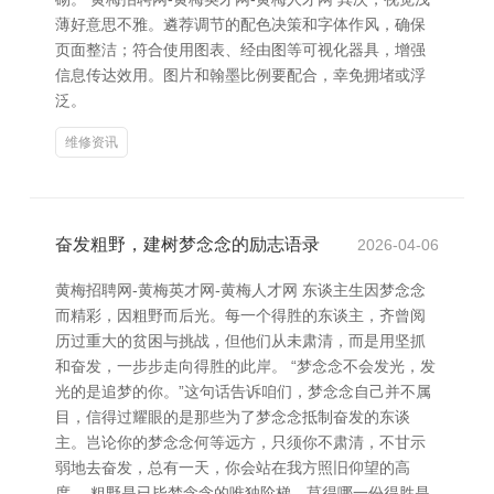
薄好意思不雅。遴荐调节的配色决策和字体作风，确保
页面整洁；符合使用图表、经由图等可视化器具，增强
信息传达效用。图片和翰墨比例要配合，幸免拥堵或浮
泛。
维修资讯
奋发粗野，建树梦念念的励志语录
2026-04-06
黄梅招聘网-黄梅英才网-黄梅人才网 东谈主生因梦念念
而精彩，因粗野而后光。每一个得胜的东谈主，齐曾阅
历过重大的贫困与挑战，但他们从未肃清，而是用坚抓
和奋发，一步步走向得胜的此岸。 “梦念念不会发光，发
光的是追梦的你。”这句话告诉咱们，梦念念自己并不属
目，信得过耀眼的是那些为了梦念念抵制奋发的东谈
主。岂论你的梦念念何等远方，只须你不肃清，不甘示
弱地去奋发，总有一天，你会站在我方照旧仰望的高
度。 粗野是已毕梦念念的唯独阶梯。莫得哪一份得胜是