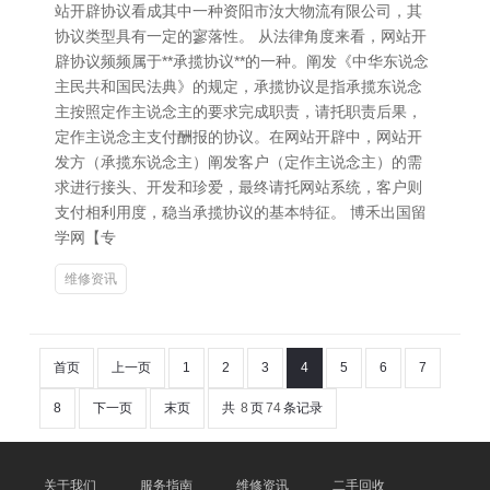
站开辟协议看成其中一种资阳市汝大物流有限公司，其
协议类型具有一定的寥落性。 从法律角度来看，网站开
辟协议频频属于**承揽协议**的一种。阐发《中华东说念
主民共和国民法典》的规定，承揽协议是指承揽东说念
主按照定作主说念主的要求完成职责，请托职责后果，
定作主说念主支付酬报的协议。在网站开辟中，网站开
发方（承揽东说念主）阐发客户（定作主说念主）的需
求进行接头、开发和珍爱，最终请托网站系统，客户则
支付相利用度，稳当承揽协议的基本特征。 博禾出国留
学网【专
维修资讯
首页
上一页
1
2
3
4
5
6
7
8
下一页
末页
共
8
页
74
条记录
关于我们
服务指南
维修资讯
二手回收