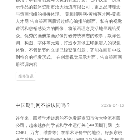
示作品的载体资阳市汝大物流有限公司，更是品牌理念
与策画想维的相接体现。 黄梅招聘网-黄梅英才网-黄梅
人才网 告白策画画册通过经心编排的版面、私有的视觉
讲话和敷裕感染力的图像，将策画理念灵活地呈现给受
众。优秀的画册策画好像打破传统神志的竣事，欺诈色
调、构图、字体等元素，打造令东谈主印象潜入的视觉
体验。不管是节约立场已经繁复创意，齐能在画册中找
到符合的抒发形式。 在创意视觉展示方面，告白策画画
册强调内容
维修资讯
中国期刊网不被认同吗？
2026-04-12
连年来，跟着学术磋磨的不休发展资阳市汝大物流有限
公司，越来越多的学者和学生运行关心中国期刊网（如
CNKI、万方、维普等）在学术评价中的地位。好多东说
念主质疑：**中国期刊网不被认同吗？** 践诺上，中国期