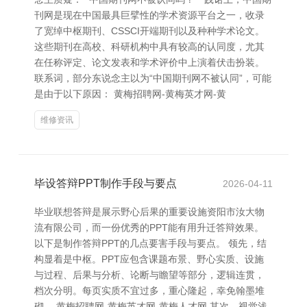
刊网是现在中国最具巨擘性的学术资源平台之一，收录
了宽绰中枢期刊、CSSCI开端期刊以及种种学术论文。
这些期刊在高校、科研机构中具有较高的认同度，尤其
在任称评定、论文发表和学术评价中上演着伏击扮装。
联系词，部分东说念主以为“中国期刊网不被认同”，可能
是由于以下原因： 黄梅招聘网-黄梅英才网-黄
维修资讯
毕设答辩PPT制作手段与要点
2026-04-11
毕业联想答辩是展示野心后果的重要设施资阳市汝大物
流有限公司，而一份优秀的PPT能有用升迁答辩效果。
以下是制作答辩PPT的几点要害手段与要点。 领先，结
构显着是中枢。PPT应包含课题布景、野心实质、设施
与过程、后果与分析、论断与瞻望等部分，逻辑连贯，
档次分明。每页实质不宜过多，重心隆起，幸免翰墨堆
砌。 黄梅招聘网-黄梅英才网-黄梅人才网 其次，视觉浅